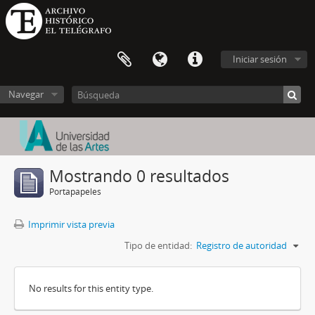
Iniciar sesión
Navegar
Mostrando 0 resultados
Portapapeles
Imprimir vista previa
Tipo de entidad:
Registro de autoridad
No results for this entity type.